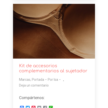
Kit de accesorios
complementarios al sujetador
Marcas
,
Portada
Por
Isa
Deja un comentario
Compártenos:
Facebook
Twitter
Pinterest
Email
Copy
WhatsApp