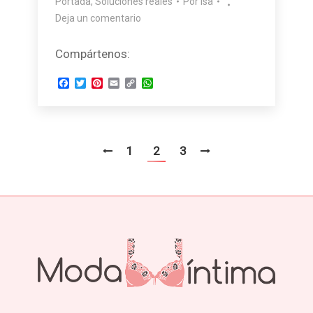
Portada
,
Soluciones reales
Por
Isa
Deja un comentario
Compártenos:
Facebook
Twitter
Pinterest
Email
Copy
WhatsApp
Link
1
2
3