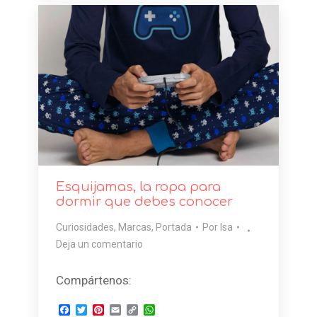
Esquijamas, la ropa para
dormir que debes conocer
Curiosidades
,
Marcas
,
Portada
Por
Isa
Deja un comentario
Compártenos:
Facebook
Twitter
Pinterest
Email
Copy
WhatsApp