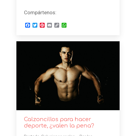
Compártenos:
Facebook
Twitter
Pinterest
Email
Copy
WhatsApp
Link
Calzoncillos para hacer
deporte, ¿valen la pena?