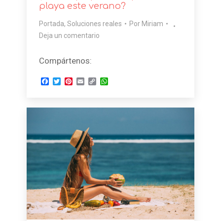
playa este verano?
Portada
,
Soluciones reales
Por
Miriam
Deja un comentario
Compártenos:
Facebook
Twitter
Pinterest
Email
Copy
WhatsApp
Link