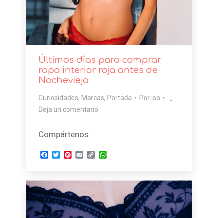
Últimos días para comprar
ropa interior roja antes de
Nochevieja
Curiosidades
,
Marcas
,
Portada
Por
Isa
Deja un comentario
Compártenos:
Facebook
Twitter
Pinterest
Email
Copy
WhatsApp
Link