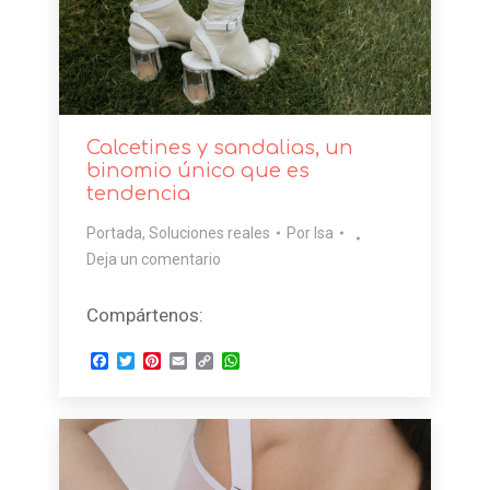
Calcetines y sandalias, un
binomio único que es
tendencia
Portada
,
Soluciones reales
Por
Isa
Deja un comentario
Compártenos:
Facebook
Twitter
Pinterest
Email
Copy
WhatsApp
Link