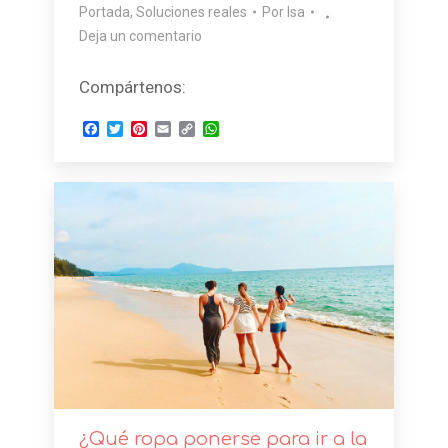
Portada
,
Soluciones reales
Por
Isa
Deja un comentario
Compártenos:
Facebook
Twitter
Pinterest
Email
Copy
WhatsApp
Link
¿Qué ropa ponerse para ir a la