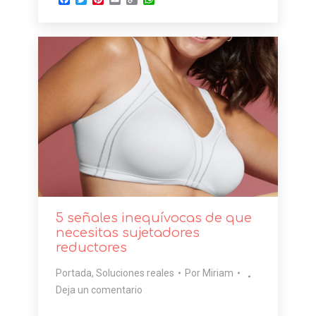
Link
5 señales inequívocas de que
necesitas sujetadores
reductores
Portada
,
Soluciones reales
Por
Miriam
Deja un comentario