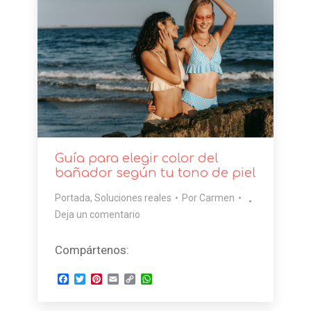
Guía para elegir color del
bañador según tu tono de piel
Portada
,
Soluciones reales
Por
Carmen
Deja un comentario
Compártenos:
Facebook
Twitter
Pinterest
Email
Copy
WhatsApp
Link