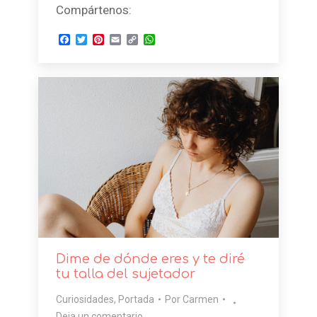
Compártenos:
Facebook
Twitter
Pinterest
Email
Copy
WhatsApp
Link
Dime de dónde eres y te diré
tu talla del sujetador
Curiosidades
,
Portada
Por
Carmen
Deja un comentario