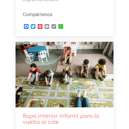
Compártenos:
Facebook
Twitter
Pinterest
Email
Copy
WhatsApp
Link
Ropa interior infantil para la
vuelta al cole