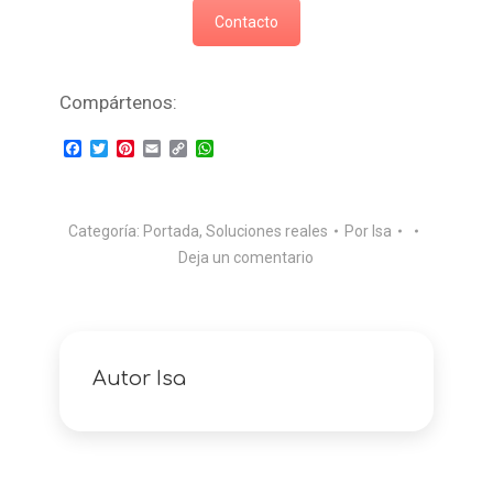
Contacto
Compártenos:
Facebook
Twitter
Pinterest
Email
Copy
WhatsApp
Link
Categoría:
Portada
,
Soluciones reales
Por
Isa
Deja un comentario
Autor
Isa