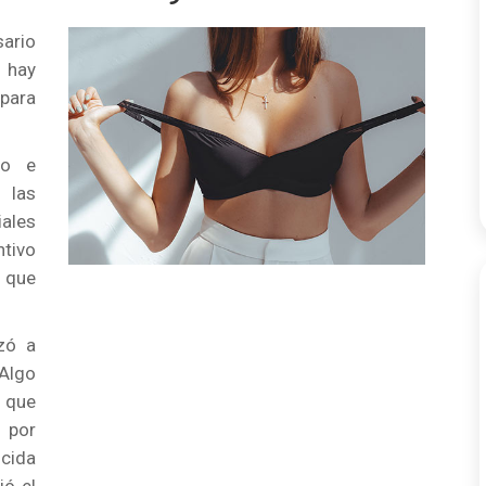
sario
 hay
para
no e
 las
ales
ntivo
 que
zó a
 Algo
a que
r por
cida