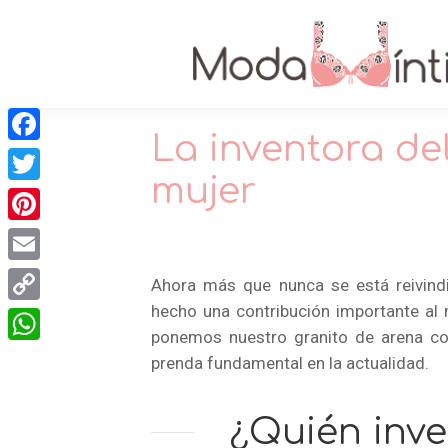
La inventora de
Facebook
mujer
Twitter
Pinterest
Email
Ahora más que nunca se está reivind
hecho una contribución importante al
Copy
ponemos nuestro granito de arena con
Link
WhatsApp
prenda fundamental en la actualidad.
¿Quién inve