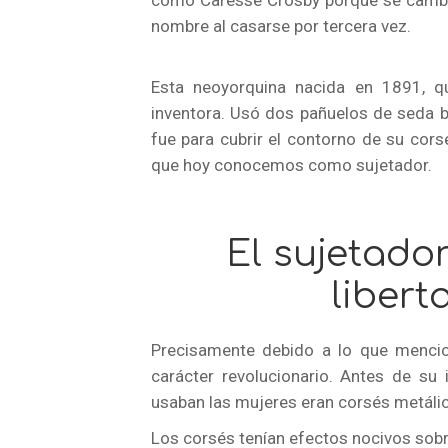
como Caresse Crosby porque se cambi
nombre al casarse por tercera vez.
Esta neoyorquina nacida en 1891, qu
inventora. Usó dos pañuelos de seda bl
fue para cubrir el contorno de su corsé
que hoy conocemos como sujetador.
El sujetado
libert
Precisamente debido a lo que mencio
carácter revolucionario. Antes de su 
usaban las mujeres eran corsés metáli
Los corsés tenían efectos nocivos sobr