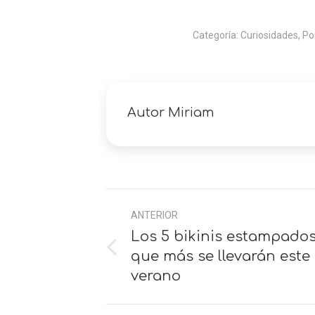
Categoría:
Curiosidades
,
Po
Autor
Miriam
Navegación
ANTERIOR
entre
Los 5 bikinis estampado
comentarios
Anterior
que más se llevarán este
verano