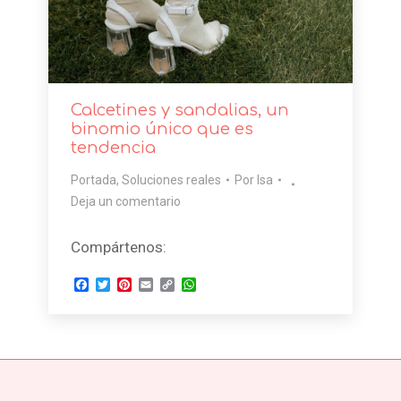
Calcetines y sandalias, un
binomio único que es
tendencia
Portada
,
Soluciones reales
Por
Isa
Deja un comentario
Compártenos:
Facebook
Twitter
Pinterest
Email
Copy
WhatsApp
Link