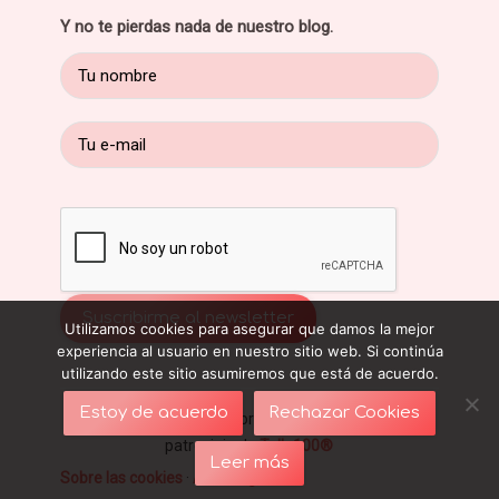
Y no te pierdas nada de nuestro blog.
Utilizamos cookies para asegurar que damos la mejor
experiencia al usuario en nuestro sitio web. Si continúa
utilizando este sitio asumiremos que está de acuerdo.
Estoy de acuerdo
Rechazar Cookies
Blog sobre ropa interior y sujetadores - Con el
patrocinio de
Talla100®
Leer más
Sobre las cookies
·
Aviso legal