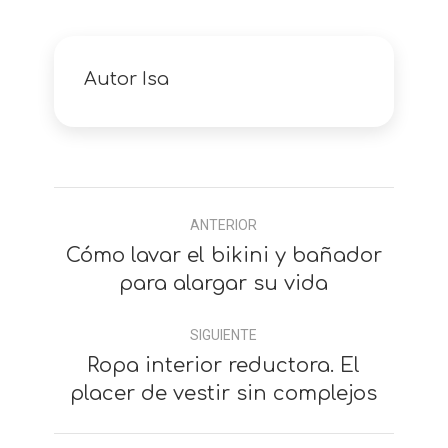
Autor
Isa
Navegación
ANTERIOR
entre
Cómo lavar el bikini y bañador
Anterior
comentarios
para alargar su vida
SIGUIENTE
Ropa interior reductora. El
Siguiente
placer de vestir sin complejos