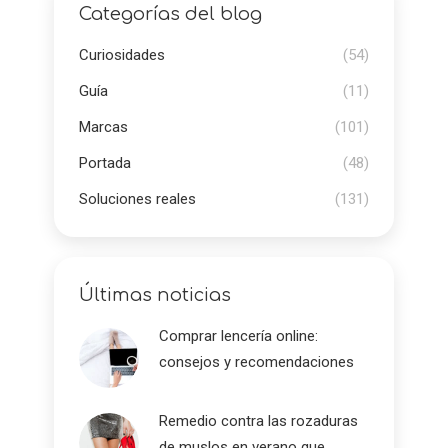
Categorías del blog
Curiosidades
(54)
Guía
(11)
Marcas
(101)
Portada
(48)
Soluciones reales
(131)
Últimas noticias
Comprar lencería online:
consejos y recomendaciones
Remedio contra las rozaduras
de muslos en verano que