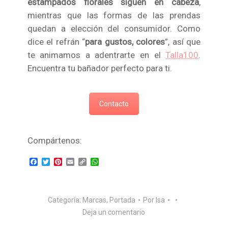
estampados florales siguen en cabeza
,
mientras que las formas de las prendas
quedan a elección del consumidor. Como
dice el refrán “
para gustos, colores
”, así que
te animamos a adentrarte en el
Talla100
.
Encuentra tu bañador perfecto para ti.
Contacto
Compártenos:
Facebook
Twitter
Pinterest
Email
Copy
WhatsApp
Link
Categoría:
Marcas
,
Portada
Por
Isa
Deja un comentario