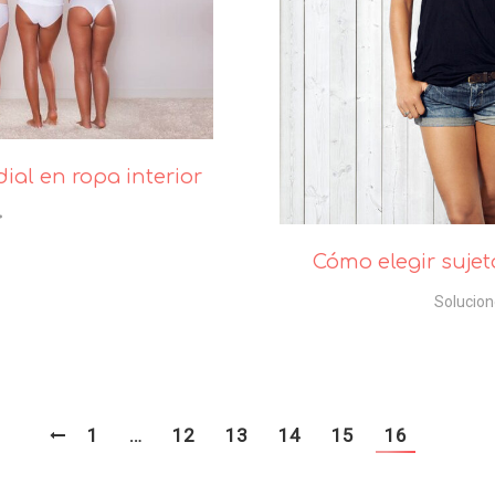
ial en ropa interior
Cómo elegir suje
Solucion
1
…
12
13
14
15
16