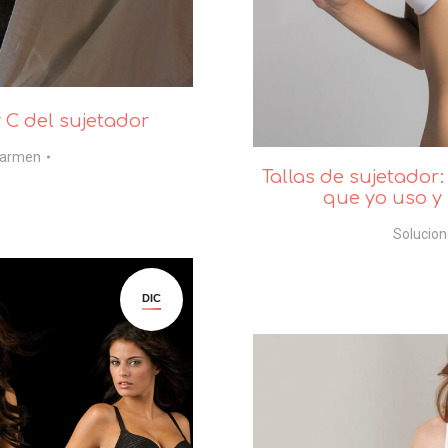
y C del sujetador
armen
Tallas de sujetador:
que yo uso y
Solucion
DIC