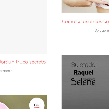
Cómo se usan los su
Solucion
dor: un truco secreto
armen
FEB