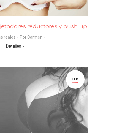
jetadores reductores y push up
es reales
Por
Carmen
Detalles
FEB