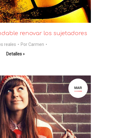
able renovar los sujetadores
es reales
Por
Carmen
Detalles
MAR