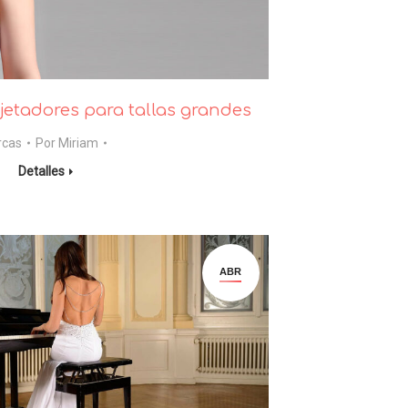
etadores para tallas grandes
rcas
Por
Miriam
Detalles
ABR