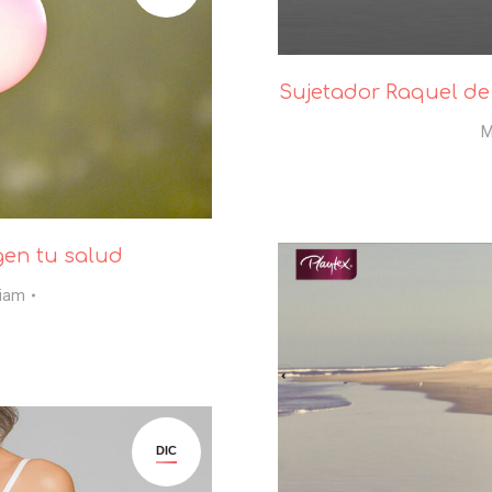
Sujetador Raquel de
M
gen tu salud
riam
DIC