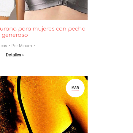
turana para mujeres con pecho
generoso
rcas
Por
Miriam
Detalles
MAR