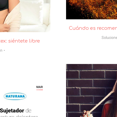
Cuándo es recomend
Solucion
x: siéntete libre
en
MAR