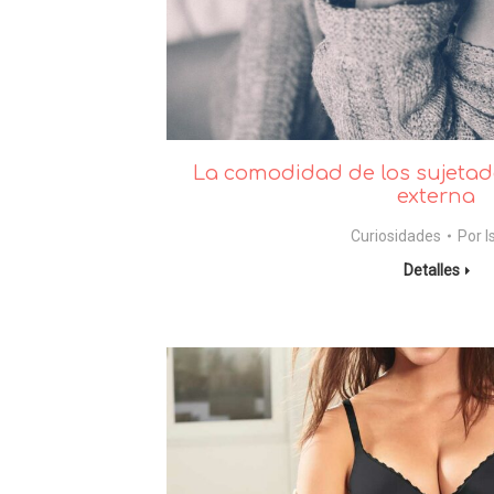
La comodidad de los sujetad
externa
Curiosidades
Por
I
Detalles