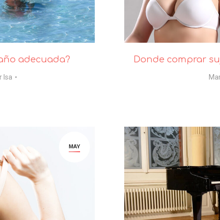
 baño adecuada?
Donde comprar suj
r
Isa
Ma
MAY