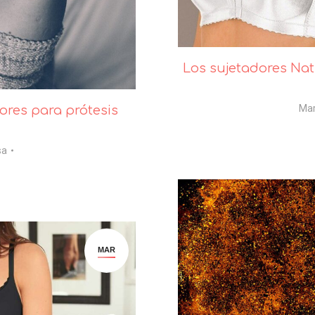
Los sujetadores Na
Ma
ores para prótesis
sa
MAR