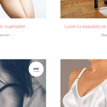
el sujetador
Luce tu espalda al 
armen
Ma
ABR