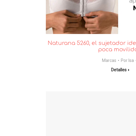
Naturana 5260, el sujetador id
poca movilid
Marcas
Por
Isa
Detalles