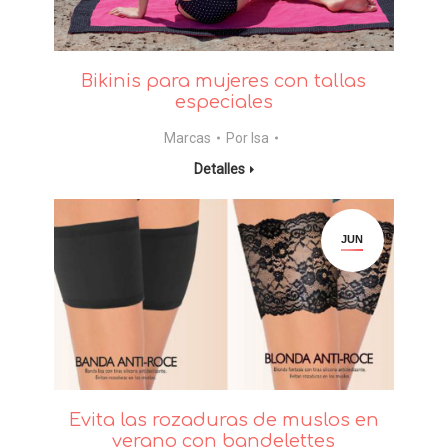
Bikinis para mujeres con tallas
especiales
Marcas
Por
Isa
Detalles
JUN
Evita las rozaduras de muslos en
verano con bandelettes