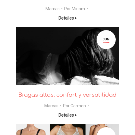
Marcas
Por
Miriam
Detalles
JUN
Bragas altas: confort y versatilidad
Marcas
Por
Carmen
Detalles