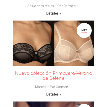
Soluciones reales
Por
Carmen
Detalles
MAY
Nueva colección Primavera-Verano
de Selene
Marcas
Por
Carmen
Detalles