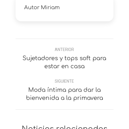
Autor
Miriam
Navegación
ANTERIOR
entre
Sujetadores y tops soft para
Anterior
comentarios
estar en casa
SIGUIENTE
Moda íntima para dar la
Siguiente
bienvenida a la primavera
Noticias relacionadas