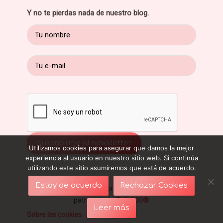
Y no te pierdas nada de nuestro blog.
Utilizamos cookies para asegurar que damos la mejor
experiencia al usuario en nuestro sitio web. Si continúa
utilizando este sitio asumiremos que está de acuerdo.
Estoy de acuerdo
Rechazar Cookies
Blog sobre ropa interior y sujetadores - Con el
patrocinio de
Talla100®
Leer más
Sobre las cookies
·
Aviso legal