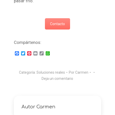
pasar frío.
Contacto
Compártenos:
Facebook
Twitter
Pinterest
Email
Copy
WhatsApp
Link
Categoría:
Soluciones reales
Por
Carmen
Deja un comentario
Autor
Carmen