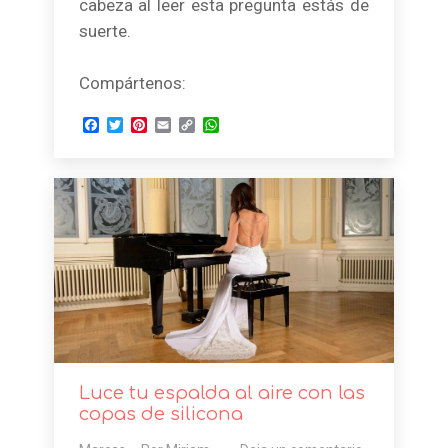
cabeza al leer esta pregunta estás de
suerte.
Compártenos:
Facebook
Twitter
Pinterest
Email
Copy
WhatsApp
Link
Luce tu espalda al aire con las
copas de silicona