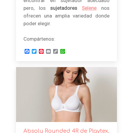
encontrar en sujetador adecuado
pero, los
sujetadores
Selene
nos
ofrecen una amplia variedad donde
poder elegir.
Compártenos:
Facebook
Twitter
Pinterest
Email
Copy
WhatsApp
Link
Absolu Rounded 4R de Playtex,