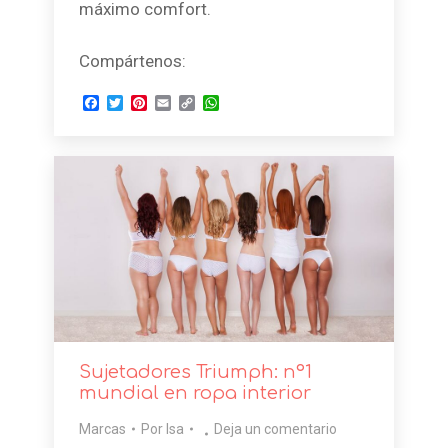
máximo comfort.
Compártenos:
Facebook
Twitter
Pinterest
Email
Copy
WhatsApp
Link
Sujetadores Triumph: nº1
mundial en ropa interior
Marcas
Por
Isa
Deja un comentario