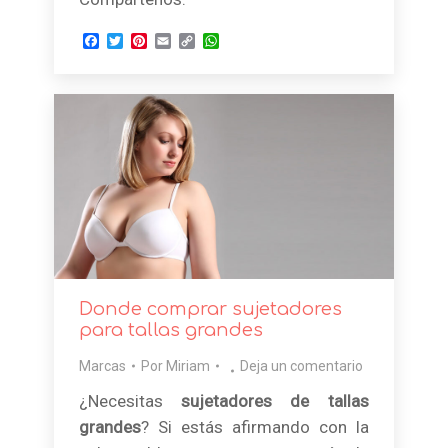
Facebook
Twitter
Pinterest
Email
Copy
WhatsApp
Link
Donde comprar sujetadores
para tallas grandes
Marcas
Por
Miriam
Deja un comentario
¿Necesitas
sujetadores de tallas
grandes
? Si estás afirmando con la