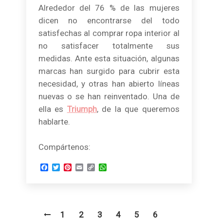
Alrededor del 76 % de las mujeres
dicen no encontrarse del todo
satisfechas al comprar ropa interior al
no satisfacer totalmente sus
medidas. Ante esta situación, algunas
marcas han surgido para cubrir esta
necesidad, y otras han abierto líneas
nuevas o se han reinventado. Una de
ella es
Triumph
, de la que queremos
hablarte.
Compártenos:
Facebook
Twitter
Pinterest
Email
Copy
WhatsApp
Link
1
2
3
4
5
6