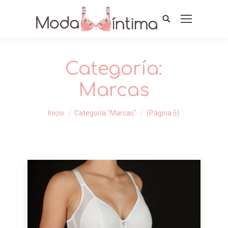
Categoría:
Marcas
Estás aquí:
Inicio
Categoría "Marcas"
(Página 6)