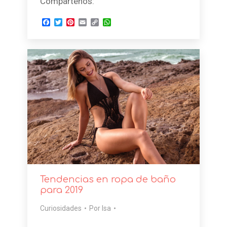
Compártenos:
Facebook
Twitter
Pinterest
Email
Copy
WhatsApp
Link
Tendencias en ropa de baño
para 2019
Curiosidades
Por
Isa