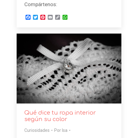
Compártenos:
Facebook
Twitter
Pinterest
Email
Copy
WhatsApp
Link
Qué dice tu ropa interior
según su color
Curiosidades
Por
Isa