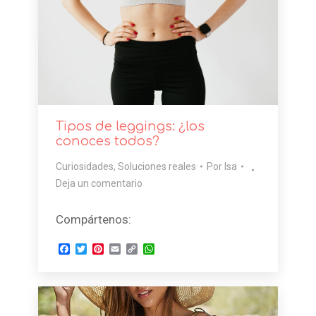
Tipos de leggings: ¿los
conoces todos?
Curiosidades
,
Soluciones reales
Por
Isa
Deja un comentario
Compártenos:
Facebook
Twitter
Pinterest
Email
Copy
WhatsApp
Link