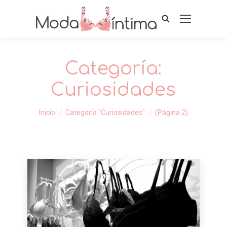
Categoría:
Curiosidades
Estás aquí:
Inicio
Categoría "Curiosidades"
(Página 2)