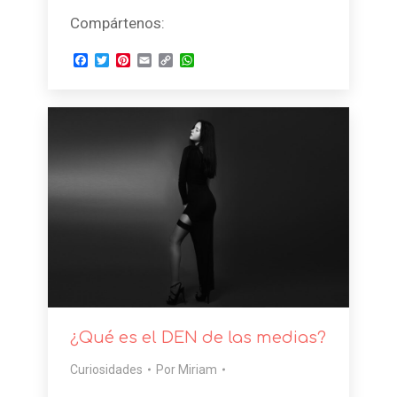
Compártenos:
Facebook
Twitter
Pinterest
Email
Copy
WhatsApp
Link
¿Qué es el DEN de las medias?
Curiosidades
Por
Miriam