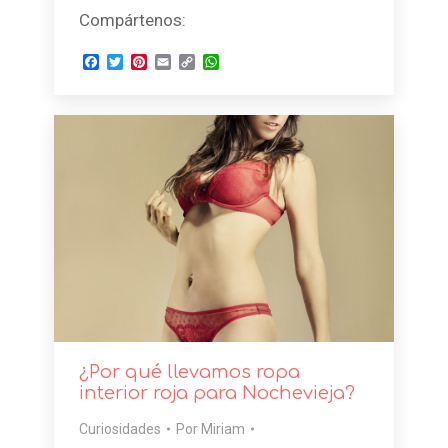
Compártenos:
Facebook
Twitter
Pinterest
Email
Copy
WhatsApp
Link
¿Por qué llevamos ropa
interior roja para Nochevieja?
Curiosidades
Por
Miriam