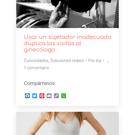
Usar un sujetador inadecuado
duplica las visitas al
ginecólogo
Curiosidades
,
Soluciones reales
Por
Isa
1 comentario
Compártenos:
Facebook
Twitter
Pinterest
Email
Copy
WhatsApp
Link