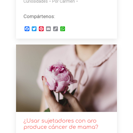
Curiosidades
Por
Carmen
Compártenos:
Facebook
Twitter
Pinterest
Email
Copy
WhatsApp
Link
¿Usar sujetadores con aro
produce cáncer de mama?