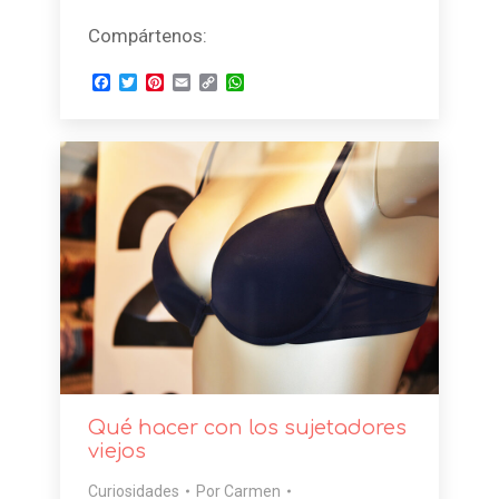
Compártenos:
Facebook
Twitter
Pinterest
Email
Copy
WhatsApp
Link
Qué hacer con los sujetadores
viejos
Curiosidades
Por
Carmen