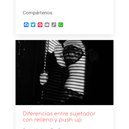
Compártenos:
Facebook
Twitter
Pinterest
Email
Copy
WhatsApp
Link
Diferencias entre sujetador
con relleno y push up