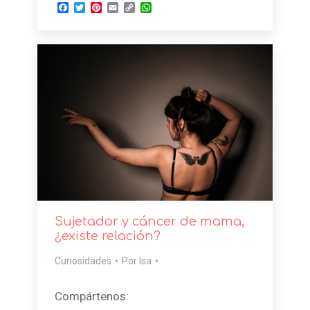
Facebook
Twitter
Pinterest
Email
Copy
WhatsApp
Link
Sujetador y cáncer de mama,
¿existe relación?
Curiosidades
Por
Isa
Compártenos: