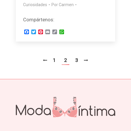
Curiosidades
Por
Carmen
Compártenos:
Facebook
Twitter
Pinterest
Email
Copy
WhatsApp
Link
1
2
3