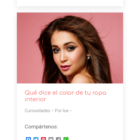
Link
Qué dice el color de tu ropa
interior
Curiosidades
Por
Isa
Compártenos:
Facebook
Twitter
Pinterest
Email
Copy
WhatsApp