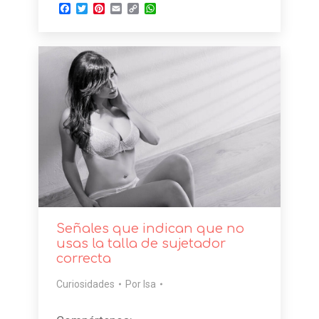
Facebook
Twitter
Pinterest
Email
Copy
WhatsApp
Link
Señales que indican que no
usas la talla de sujetador
correcta
Curiosidades
Por
Isa