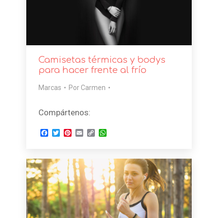
Camisetas térmicas y bodys
para hacer frente al frío
Marcas
Por
Carmen
Compártenos:
Facebook
Twitter
Pinterest
Email
Copy
WhatsApp
Link