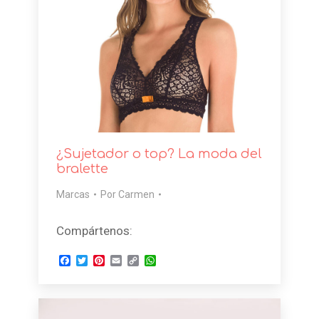
¿Sujetador o top? La moda del
bralette
Marcas
Por
Carmen
Compártenos:
Facebook
Twitter
Pinterest
Email
Copy
WhatsApp
Link