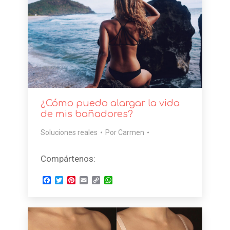
¿Cómo puedo alargar la vida
de mis bañadores?
Soluciones reales
Por
Carmen
Compártenos:
Facebook
Twitter
Pinterest
Email
Copy
WhatsApp
Link