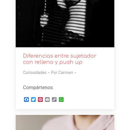
Diferencias entre sujetador
con relleno y push up
Curiosidades
Por
Carmen
Compártenos:
Facebook
Twitter
Pinterest
Email
Copy
WhatsApp
Link