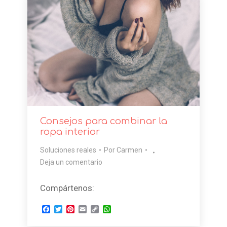
Consejos para combinar la
ropa interior
Soluciones reales
Por
Carmen
Deja un comentario
Compártenos:
Facebook
Twitter
Pinterest
Email
Copy
WhatsApp
Link