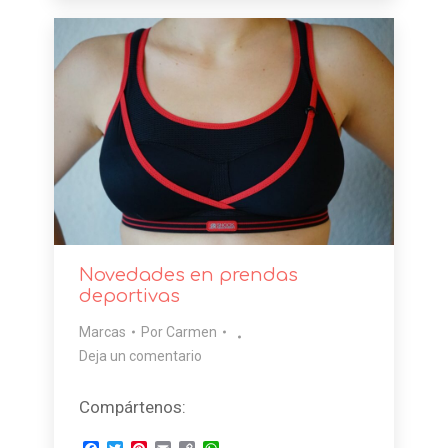
Novedades en prendas
deportivas
Marcas
Por
Carmen
Deja un comentario
Compártenos: