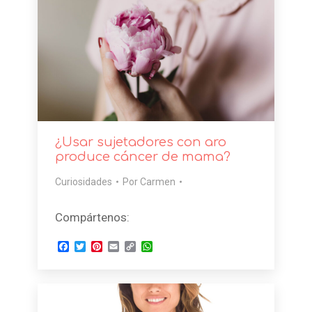
¿Usar sujetadores con aro
produce cáncer de mama?
Curiosidades
Por
Carmen
Compártenos:
Facebook
Twitter
Pinterest
Email
Copy
WhatsApp
Link