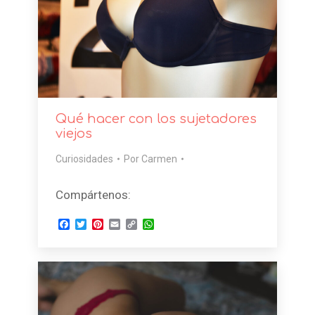
Qué hacer con los sujetadores
viejos
Curiosidades
Por
Carmen
Compártenos:
Facebook
Twitter
Pinterest
Email
Copy
WhatsApp
Link