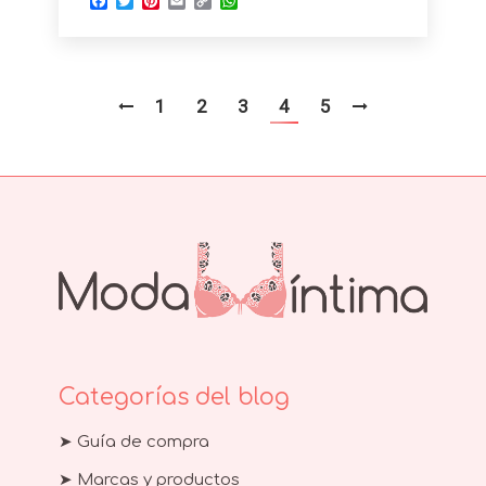
Facebook
Twitter
Pinterest
Email
Copy
WhatsApp
Link
1
2
3
4
5
Categorías del blog
➤ Guía de compra
➤ Marcas y productos