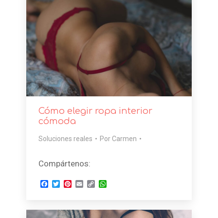
Cómo elegir ropa interior
cómoda
Soluciones reales
Por
Carmen
Compártenos:
Facebook
Twitter
Pinterest
Email
Copy
WhatsApp
Link