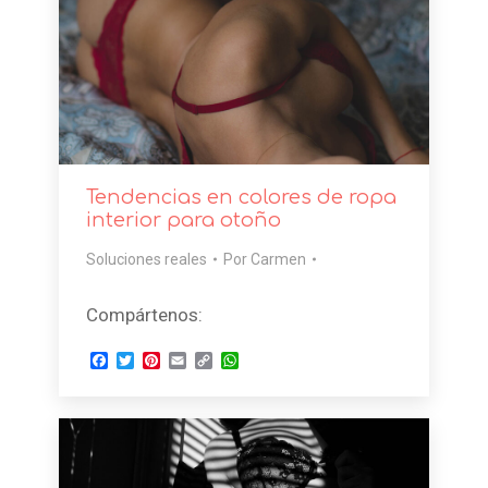
Tendencias en colores de ropa
interior para otoño
Soluciones reales
Por
Carmen
Compártenos:
Facebook
Twitter
Pinterest
Email
Copy
WhatsApp
Link