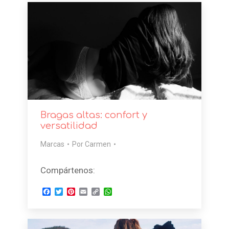
Bragas altas: confort y
versatilidad
Marcas
Por
Carmen
Compártenos:
Facebook
Twitter
Pinterest
Email
Copy
WhatsApp
Link