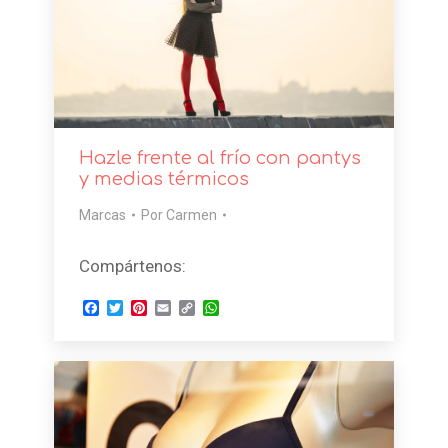
Hazle frente al frío con pantys
y medias térmicos
Marcas
Por
Carmen
Compártenos:
Facebook
Twitter
Pinterest
Email
Copy
WhatsApp
Link