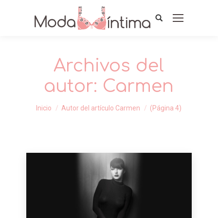
Archivos del
autor:
Carmen
Estás aquí:
Inicio
Autor del artículo Carmen
(Página 4)