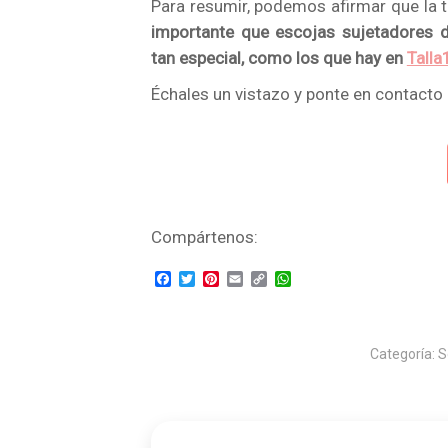
Para resumir, podemos afirmar que la t
importante que escojas sujetadores d
tan especial, como los que hay en
Talla
Échales un vistazo y ponte en contacto 
Compártenos:
Facebook
Twitter
Pinterest
Email
Copy
WhatsApp
Link
Categoría:
S