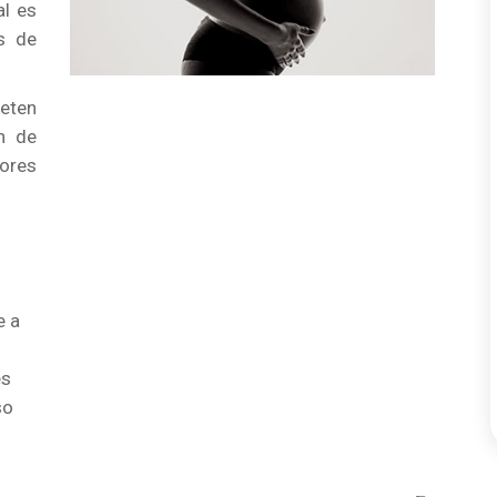
al es
s de
ieten
n de
tores
e a
es
so