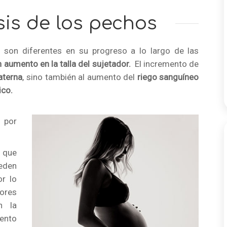
is de los pechos
son diferentes en su progreso a lo largo de las
 aumento en la talla del sujetador.
El incremento de
aterna
, sino también al aumento del
riego sanguíneo
ico.
 por
 que
eden
r lo
ores
n la
ento