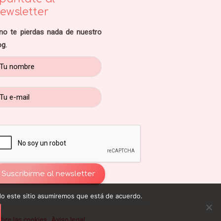
ewsletter
no te pierdas nada de nuestro
og.
ndo este sitio asumiremos que está de acuerdo.
bre las cookies
·
Aviso legal