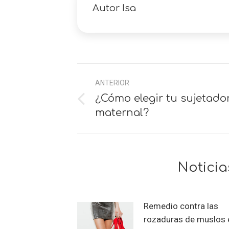
Autor
Isa
Navegación
ANTERIOR
entre
¿Cómo elegir tu sujetado
Anterior
comentarios
maternal?
Noticia
Remedio contra las
rozaduras de muslos 