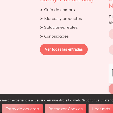
N
➤ Guía de compra
Y 
➤ Marcas y productos
bl
➤ Soluciones reales
➤ Curiosidades
Ver todas las entradas
 mejor experiencia al usuario en nuestro sitio web. Si continúa utiliza
Estoy de acuerdo
Rechazar Cookies
Leer más
patrocinio de
Talla100®
So