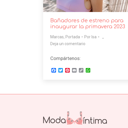
Bañadores de estreno para
inaugurar la primavera 2023
Marcas
,
Portada
Por
Isa
Deja un comentario
Compártenos:
Facebook
Twitter
Pinterest
Email
Copy
WhatsApp
Link