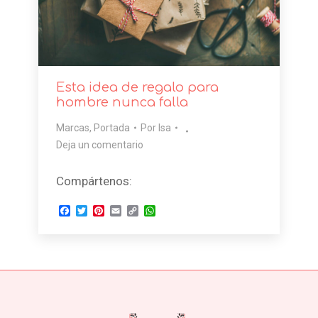
Esta idea de regalo para
hombre nunca falla
Marcas
,
Portada
Por
Isa
Deja un comentario
Compártenos:
Facebook
Twitter
Pinterest
Email
Copy
WhatsApp
Link