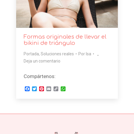
Formas originales de llevar el
bikini de triángulo
Portada
,
Soluciones reales
Por
Isa
Deja un comentario
Compártenos:
Facebook
Twitter
Pinterest
Email
Copy
WhatsApp
Link