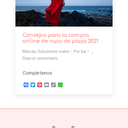
Consejos para la compra
online de ropa de playa 2021
Marcas
,
Soluciones reales
Por
Isa
Deja un comentario
Compártenos:
Facebook
Twitter
Pinterest
Email
Copy
WhatsApp
Link