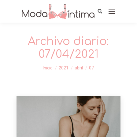
Archivo diario:
07/04/2021
Estás aquí:
Inicio
2021
abril
07