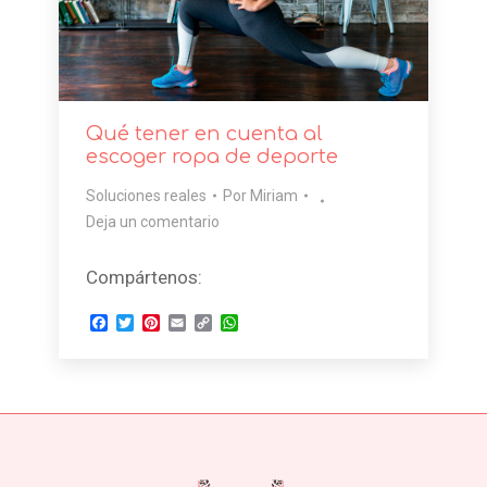
Qué tener en cuenta al
escoger ropa de deporte
Soluciones reales
Por
Miriam
Deja un comentario
Compártenos:
Facebook
Twitter
Pinterest
Email
Copy
WhatsApp
Link