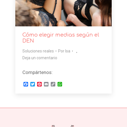
Cómo elegir medias según el
DEN
Soluciones reales
Por
Isa
Deja un comentario
Compártenos:
Facebook
Twitter
Pinterest
Email
Copy
WhatsApp
Link